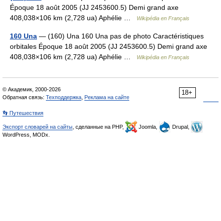
Époque 18 août 2005 (JJ 2453600.5) Demi grand axe
408,038×106 km (2,728 ua) Aphélie …
Wikipédia en Français
160 Una
— (160) Una 160 Una pas de photo Caractéristiques
orbitales Époque 18 août 2005 (JJ 2453600.5) Demi grand axe
408,038×106 km (2,728 ua) Aphélie …
Wikipédia en Français
© Академик, 2000-2026
18+
Обратная связь:
Техподдержка
,
Реклама на сайте
👣 Путешествия
Экспорт словарей на сайты
, сделанные на PHP,
Joomla,
Drupal,
WordPress, MODx.