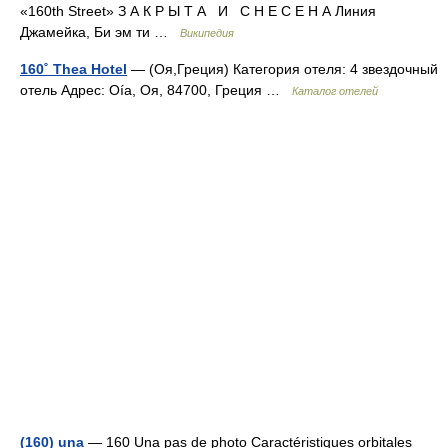
«160th Street» З А К Р Ы Т А И С Н Е С Е Н А Линия
Джамейка, Би эм ти …
Википедия
160˚ Thea Hotel
— (Оя,Греция) Категория отеля: 4 звездочный
отель Адрес: Oía, Оя, 84700, Греция …
Каталог отелей
(160) una
— 160 Una pas de photo Caractéristiques orbitales