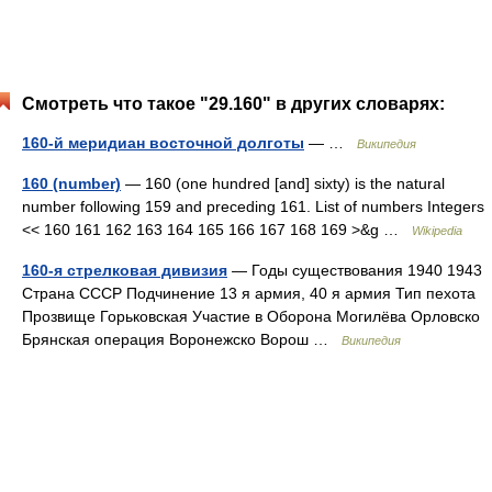
Смотреть что такое "29.160" в других словарях:
160-й меридиан восточной долготы
— …
Википедия
160 (number)
— 160 (one hundred [and] sixty) is the natural
number following 159 and preceding 161. List of numbers Integers
<< 160 161 162 163 164 165 166 167 168 169 >&g …
Wikipedia
160-я стрелковая дивизия
— Годы существования 1940 1943
Страна СССР Подчинение 13 я армия, 40 я армия Тип пехота
Прозвище Горьковская Участие в Оборона Могилёва Орловско
Брянская операция Воронежско Ворош …
Википедия