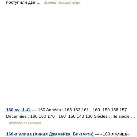
поступили два …
Военная энциклопедия
160 av. J.-C.
— 160 Années : 163 162 161 160 159 158 157
Décennies : 190 180 170 160 150 140 130 Siècles : IIIe siècle …
Wikipédia en Français
160-я улица (линия Джамейка, Би-эм-ти)
— «160 я улица»